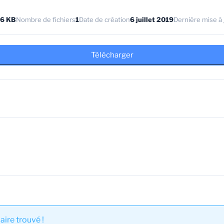
76 KB
Nombre de fichiers
1
Date de création
6 juillet 2019
Dernière mise à 
Télécharger
ire trouvé !