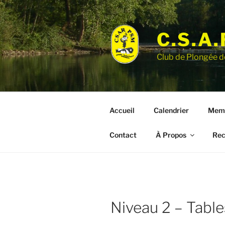
Aller
au
contenu
C.S.A.
principal
Club de Plongée d
Accueil
Calendrier
Mem
Contact
À Propos
Rec
Niveau 2 – Table