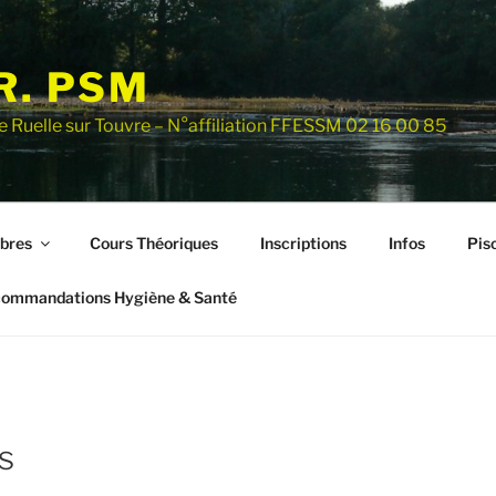
R. PSM
e Ruelle sur Touvre – N°affiliation FFESSM 02 16 00 85
bres
Cours Théoriques
Inscriptions
Infos
Pisc
ommandations Hygiène & Santé
s