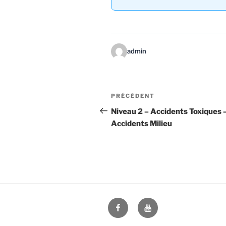
admin
Navigation
Article
PRÉCÉDENT
de
précédent
Niveau 2 – Accidents Toxiques 
Accidents Milieu
l’article
Facebook
Youtube